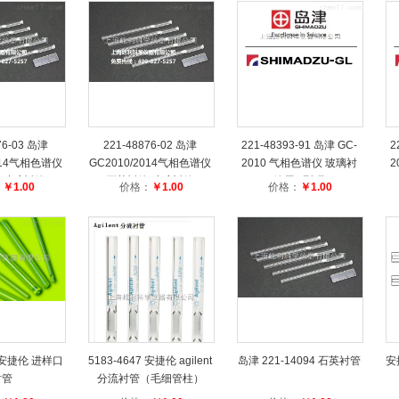
76-03 岛津
221-48876-02 岛津
221-48393-91 岛津 GC-
2
2014气相色谱仪
GC2010/2014气相色谱仪
2010 气相色谱仪 玻璃衬
2
 玻璃衬管
石英衬管 玻璃衬管
管用O型环
：
￥1.00
价格：
￥1.00
价格：
￥1.00
6 安捷伦 进样口
5183-4647 安捷伦 agilent
岛津 221-14094 石英衬管
安
衬管
分流衬管（毛细管柱）