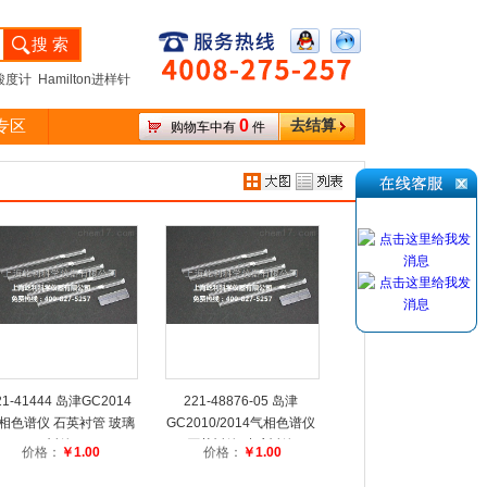
度计 Hamilton进样针
0
专区
去结算
购物车中有
件
21-41444 岛津GC2014
221-48876-05 岛津
相色谱仪 石英衬管 玻璃
GC2010/2014气相色谱仪
衬管
石英衬管 玻璃衬管
价格：
￥1.00
价格：
￥1.00