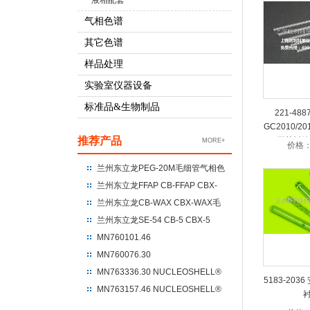
液相配套
气相色谱
其它色谱
样品处理
实验室仪器设备
标准品&生物制品
221-488
GC2010/
推荐产品
石英衬管
MORE+
价格
兰州东立龙PEG-20M毛细管气相色
谱柱 聚乙二醇-20M
兰州东立龙FFAP CB-FFAP CBX-
FFAP毛细管气相色谱柱 100%硝基
兰州东立龙CB-WAX CBX-WAX毛
对苯二酸改性的聚乙二醇
细管气相色谱柱 100%聚乙二醇
兰州东立龙SE-54 CB-5 CBX-5
CBX-5ms毛细管气相色谱柱 %苯
MN760101.46
基+95%二甲基聚硅氧烷
NUCLEODUR®C18 Gravity
MN760076.30
250*4.6*5um
NUCLEODUR®C18 Gravity
MN763336.30 NUCLEOSHELL®
5183-203
UHPLC 100*3*1.8
HILIC 150*3.0*2.7
MN763157.46 NUCLEOSHELL®
RP18 250*4.6*5