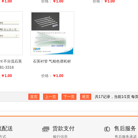
：
￥1.00
价格：
￥1.00
价格：
￥1.00
ent 不分流石英
石英衬管 气相色谱耗材
81-3316
：
￥1.00
价格：
￥1.00
首页
上一页
下一页
尾页
共17记录，当前1/1页 每
流配送
货款支付
售后服务
方式
银行信息
售后服务承诺