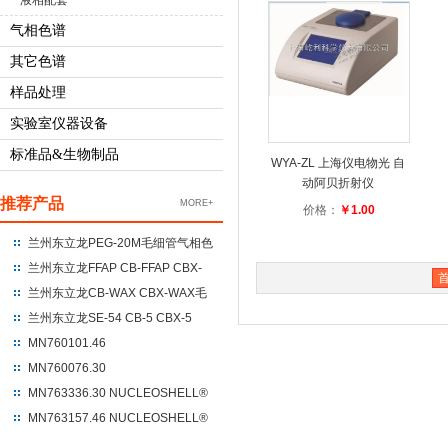
液相配套
气相色谱
其它色谱
样品处理
实验室仪器设备
标准品&生物制品
WYA-ZL 上海仪电物光 自
动阿贝折射仪
推荐产品
MORE+
价格：
￥1.00
兰州东立龙PEG-20M毛细管气相色
谱柱 聚乙二醇-20M
兰州东立龙FFAP CB-FFAP CBX-
FFAP毛细管气相色谱柱 100%硝基
兰州东立龙CB-WAX CBX-WAX毛
对苯二酸改性的聚乙二醇
细管气相色谱柱 100%聚乙二醇
兰州东立龙SE-54 CB-5 CBX-5
CBX-5ms毛细管气相色谱柱 %苯
MN760101.46
基+95%二甲基聚硅氧烷
NUCLEODUR®C18 Gravity
MN760076.30
250*4.6*5um
NUCLEODUR®C18 Gravity
MN763336.30 NUCLEOSHELL®
UHPLC 100*3*1.8
HILIC 150*3.0*2.7
MN763157.46 NUCLEOSHELL®
RP18 250*4.6*5