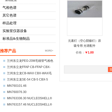
液相配套
气相色谱
其它色谱
样品处理
实验室仪器设备
标准品&生物制品
元素灯（空心阴极灯）原
吸专用 光谱配件
推荐产品
MORE+
价格：
￥1.00
兰州东立龙PEG-20M毛细管气相色
谱柱 聚乙二醇-20M
兰州东立龙FFAP CB-FFAP CBX-
FFAP毛细管气相色谱柱 100%硝基
兰州东立龙CB-WAX CBX-WAX毛
对苯二酸改性的聚乙二醇
细管气相色谱柱 100%聚乙二醇
兰州东立龙SE-54 CB-5 CBX-5
CBX-5ms毛细管气相色谱柱 %苯
MN760101.46
基+95%二甲基聚硅氧烷
NUCLEODUR®C18 Gravity
MN760076.30
250*4.6*5um
NUCLEODUR®C18 Gravity
MN763336.30 NUCLEOSHELL®
UHPLC 100*3*1.8
HILIC 150*3.0*2.7
MN763157.46 NUCLEOSHELL®
RP18 250*4.6*5