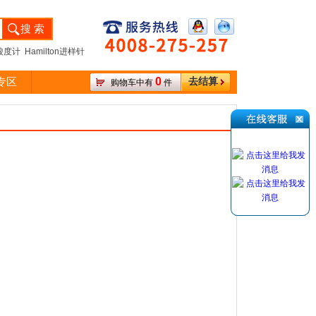
度计 Hamilton进样针
0
专区
去结算
购物车中有
件