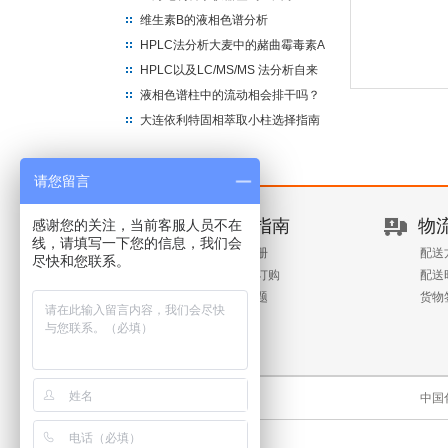
龙，成为上海区域代理商
维生素B的液相色谱分析
HPLC法分析大麦中的赭曲霉毒素A
HPLC以及LC/MS/MS 法分析自来
水中的甲醛
液相色谱柱中的流动相会排干吗？
大连依利特固相萃取小柱选择指南
请您留言
新手指南
物
感谢您的关注，当前客服人员不在
线，请填写一下您的信息，我们会
客户注册
配送
尽快和您联系。
查询与订购
配送
常见问题
货物
中国