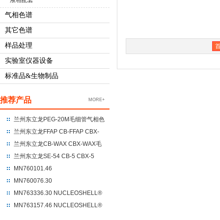
液相配套
气相色谱
其它色谱
样品处理
实验室仪器设备
标准品&生物制品
推荐产品
MORE+
兰州东立龙PEG-20M毛细管气相色
谱柱 聚乙二醇-20M
兰州东立龙FFAP CB-FFAP CBX-
FFAP毛细管气相色谱柱 100%硝基
兰州东立龙CB-WAX CBX-WAX毛
对苯二酸改性的聚乙二醇
细管气相色谱柱 100%聚乙二醇
兰州东立龙SE-54 CB-5 CBX-5
CBX-5ms毛细管气相色谱柱 %苯
MN760101.46
基+95%二甲基聚硅氧烷
NUCLEODUR®C18 Gravity
MN760076.30
250*4.6*5um
NUCLEODUR®C18 Gravity
MN763336.30 NUCLEOSHELL®
UHPLC 100*3*1.8
HILIC 150*3.0*2.7
MN763157.46 NUCLEOSHELL®
RP18 250*4.6*5