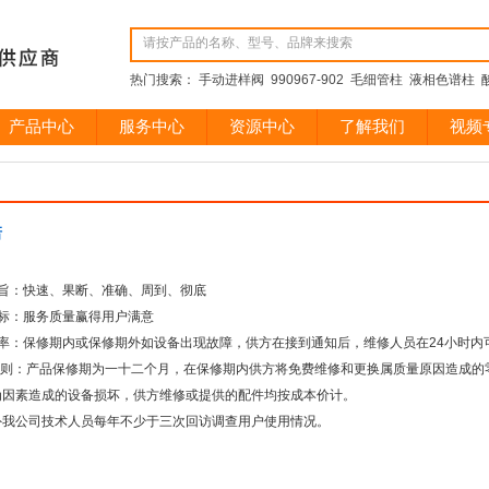
热门搜索： 手动进样阀 990967-902 毛细管柱 液相色谱柱 酸
产品中心
服务中心
资源中心
了解我们
视频
诺
：
：快速、果断、准确、周到、彻底
：服务质量赢得用户满意
：保修期内或保修期外如设备出现故障，供方在接到通知后，维修人员在24小时内
则：产品保修期为一十二个月，在保修期内供方将免费维修和更换属质量原因造成的
为因素造成的设备损坏，供方维修或提供的配件均按成本价计。
公司技术人员每年不少于三次回访调查用户使用情况。