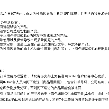
产品之日起7天内，非人为性原因导致主机功能性障碍，且无法通过技术维
予办理退换货：
方面选型错误的产品。
定运输公司造成货损的产品。
货至上海色谱网021lab的过程中造成损坏的产品。
正常使用以及保管导致出现质量问题的产品。
户要求定制、改装以及在产品上添加特定文字、标志等的产品。
人为性原因导致的非主机功能性障碍（配件等），上海色谱网021lab根
程：
的订单需要办理退货，请您务必先与
上海色谱网021lab
客户服务中心联系。
021lab
售人员向阁下发送《商品退回函》，包含订单号码、公司名称、
仓库货物接受凭证，否则阁下送达的产品可能会被退回。
含有《商品退回函》的产品发送至
上海色谱网021lab
指定收货地点，或由
上
21lab
确认收到您退回的产品后，将在
7
个工作日内将货款退还至阁下指