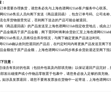
程：
的订单需要办理换货，请您务必先与上海色谱网021lab客户服务中心联系。
021lab
售后人员向阁下发送《商品退回函》，包含订单号码、公司名称
ab物流仓库货物接受凭证，否则阁下送达的产品可能会被退回。
含有《商品退回函》的产品发送至
上海色谱网021lab
指定收货地点，或由
上
的产品金额高于原产品金额，阁下需同时将剩余货款汇至
上海色谱网021lab
021lab
售后人员将综合库存情况，与阁下确定更换产品送达时间。
21lab
确认收到您退回的产品后，在约定时间内将更换产品发送至阁下
产品金额低于原产品金额，
上海色谱网021lab
同步将多余货款退还至阁下指
阁下注意：
必须含有良好的包装（包括外包装及内部填充物）以保证退回产品完好，
内部发出碰撞声或小件物品零散置于包裹中，请您务必放入足够的填充物
，如涉及发票退回，请您不要将发票放在货物中一起寄送，
上海色谱网021l
：