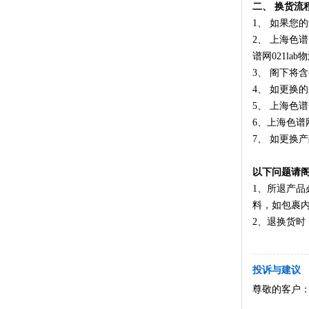
二、 换货流
1
、 如果您
2
、
上海色谱网
谱网021l
3
、 阁下将
4
、 如更换
5
、
上海色谱网
6
、
上海色谱网0
7
、 如更换
以下问题请
1
、所退产品
料，如包裹
2
、退换货时
投诉与建议
尊敬的客户