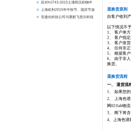
应对HJ743-2015土壤和沉积物中
多氯联苯检测解决方案
退换货原则
上海屹利2015年中秋节、国庆节放
假通知
自客户收到
安捷伦科技公司与赛默飞世尔科技
签订仪器控制交换协议
以下情况不
1、 客户单
2、 客户指
3、 客户发
4、 任何非
5、 根据客
6、 由于非
换货。
退换货流程
一、 退货流
1
、 如果您
2
、
上海色谱网
网021lab
物流
3
、 阁下将
4
、
上海色谱网0