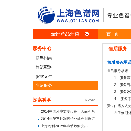
全部产品分类
首 页
服务中心
售后服务
新手指南
售后服务承
物流配送
售后服务承诺
货款支付
1、服务宗旨
2、服务目标
售后服务
3、服务效率
4、 服务原
探索科学
MORE+
费，由需方人
2014中国环境监测设备十大品牌系
在保修期外我
列榜单揭晓
2014年第三批制药行业标准制修订
计划印发
上海屹利2015年春节放假安排