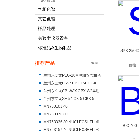
液相配套
气相色谱
其它色谱
样品处理
实验室仪器设备
标准品&生物制品
SPX-250
推荐产品
MORE+
价格
兰州东立龙PEG-20M毛细管气相色
谱柱 聚乙二醇-20M
兰州东立龙FFAP CB-FFAP CBX-
FFAP毛细管气相色谱柱 100%硝基
兰州东立龙CB-WAX CBX-WAX毛
对苯二酸改性的聚乙二醇
细管气相色谱柱 100%聚乙二醇
兰州东立龙SE-54 CB-5 CBX-5
CBX-5ms毛细管气相色谱柱 %苯
MN760101.46
基+95%二甲基聚硅氧烷
NUCLEODUR®C18 Gravity
MN760076.30
250*4.6*5um
NUCLEODUR®C18 Gravity
MN763336.30 NUCLEOSHELL®
BIC-40
UHPLC 100*3*1.8
HILIC 150*3.0*2.7
MN763157.46 NUCLEOSHELL®
RP18 250*4.6*5