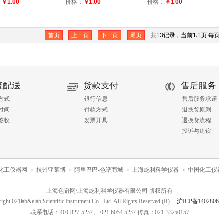
：
￥1.00
价格：
￥1.00
价格：
￥1.00
首页
上一页
下一页
尾页
共13记录，当前1/1页 每
流配送
货款支付
售后服务
方式
银行信息
售后服务承诺
时间
付款方式
退换货原则
签收
发票开具
退换货流程
投诉与建议
化工仪器网
杭州亚莱博
阿里巴巴-色谱商城
上海屹利科学仪器
中国化工仪
上海色谱网\上海屹利科学仪器有限公司 版权所有
ight 021lab&elab Scientific Instrument Co., Ltd. All Rights Reserved (R)
沪ICP备1402806
联系电话：400-827-5257、 021-6054 5257 传真：021-33250157