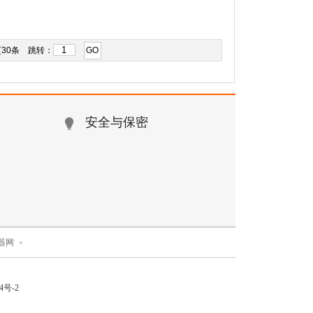
页30条 跳转：
GO
安全与保密
器网
4号-2