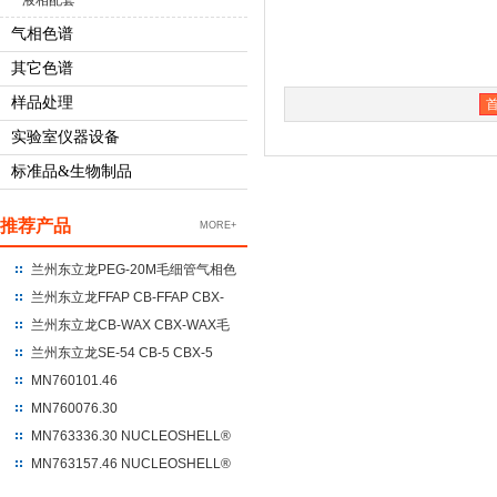
液相配套
气相色谱
其它色谱
样品处理
实验室仪器设备
标准品&生物制品
推荐产品
MORE+
兰州东立龙PEG-20M毛细管气相色
谱柱 聚乙二醇-20M
兰州东立龙FFAP CB-FFAP CBX-
FFAP毛细管气相色谱柱 100%硝基
兰州东立龙CB-WAX CBX-WAX毛
对苯二酸改性的聚乙二醇
细管气相色谱柱 100%聚乙二醇
兰州东立龙SE-54 CB-5 CBX-5
CBX-5ms毛细管气相色谱柱 %苯
MN760101.46
基+95%二甲基聚硅氧烷
NUCLEODUR®C18 Gravity
MN760076.30
250*4.6*5um
NUCLEODUR®C18 Gravity
MN763336.30 NUCLEOSHELL®
UHPLC 100*3*1.8
HILIC 150*3.0*2.7
MN763157.46 NUCLEOSHELL®
RP18 250*4.6*5