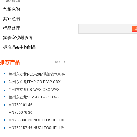
液相配套
气相色谱
其它色谱
样品处理
实验室仪器设备
标准品&生物制品
推荐产品
MORE+
兰州东立龙PEG-20M毛细管气相色
谱柱 聚乙二醇-20M
兰州东立龙FFAP CB-FFAP CBX-
FFAP毛细管气相色谱柱 100%硝基
兰州东立龙CB-WAX CBX-WAX毛
对苯二酸改性的聚乙二醇
细管气相色谱柱 100%聚乙二醇
兰州东立龙SE-54 CB-5 CBX-5
CBX-5ms毛细管气相色谱柱 %苯
MN760101.46
基+95%二甲基聚硅氧烷
NUCLEODUR®C18 Gravity
MN760076.30
250*4.6*5um
NUCLEODUR®C18 Gravity
MN763336.30 NUCLEOSHELL®
UHPLC 100*3*1.8
HILIC 150*3.0*2.7
MN763157.46 NUCLEOSHELL®
RP18 250*4.6*5