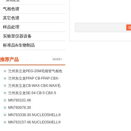
液相配套
气相色谱
其它色谱
样品处理
实验室仪器设备
标准品&生物制品
推荐产品
MORE+
兰州东立龙PEG-20M毛细管气相色
谱柱 聚乙二醇-20M
兰州东立龙FFAP CB-FFAP CBX-
FFAP毛细管气相色谱柱 100%硝基
兰州东立龙CB-WAX CBX-WAX毛
对苯二酸改性的聚乙二醇
细管气相色谱柱 100%聚乙二醇
兰州东立龙SE-54 CB-5 CBX-5
CBX-5ms毛细管气相色谱柱 %苯
MN760101.46
基+95%二甲基聚硅氧烷
NUCLEODUR®C18 Gravity
MN760076.30
250*4.6*5um
NUCLEODUR®C18 Gravity
MN763336.30 NUCLEOSHELL®
UHPLC 100*3*1.8
HILIC 150*3.0*2.7
MN763157.46 NUCLEOSHELL®
RP18 250*4.6*5