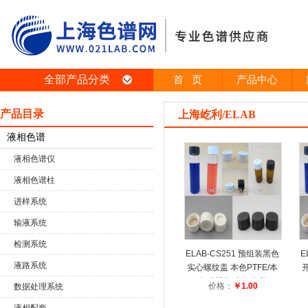
全部产品分类
首 页
产品中心
产品目录
上海屹利/ELAB
液相色谱
液相色谱仪
液相色谱柱
进样系统
输液系统
检测系统
ELAB-CS251 预组装黑色
E
液路系统
实心螺纹盖 本色PTFE/本
色硅胶垫 上海屹利
价格：
￥1.00
数据处理系统