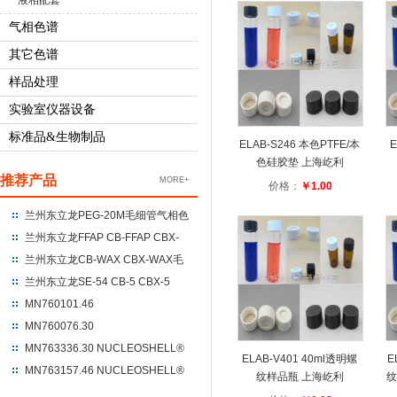
液相配套
气相色谱
其它色谱
样品处理
实验室仪器设备
标准品&生物制品
ELAB-S246 本色PTFE/本
E
色硅胶垫 上海屹利
推荐产品
MORE+
价格：
￥1.00
兰州东立龙PEG-20M毛细管气相色
谱柱 聚乙二醇-20M
兰州东立龙FFAP CB-FFAP CBX-
FFAP毛细管气相色谱柱 100%硝基
兰州东立龙CB-WAX CBX-WAX毛
对苯二酸改性的聚乙二醇
细管气相色谱柱 100%聚乙二醇
兰州东立龙SE-54 CB-5 CBX-5
CBX-5ms毛细管气相色谱柱 %苯
MN760101.46
基+95%二甲基聚硅氧烷
NUCLEODUR®C18 Gravity
MN760076.30
250*4.6*5um
NUCLEODUR®C18 Gravity
MN763336.30 NUCLEOSHELL®
ELAB-V401 40ml透明螺
E
UHPLC 100*3*1.8
HILIC 150*3.0*2.7
MN763157.46 NUCLEOSHELL®
纹样品瓶 上海屹利
纹
RP18 250*4.6*5