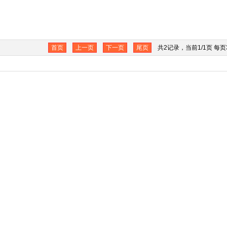
首页
上一页
下一页
尾页
共2记录，当前1/1页 每页