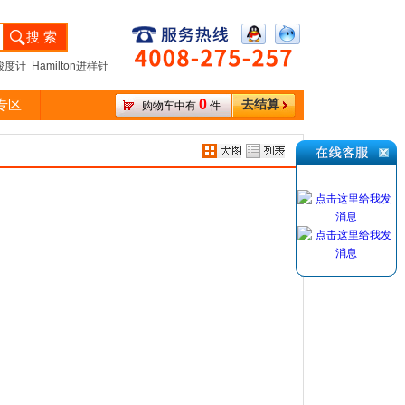
度计 Hamilton进样针
0
专区
去结算
购物车中有
件