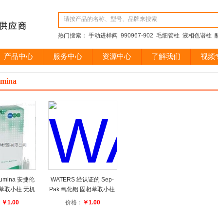
热门搜索： 手动进样阀 990967-902 毛细管柱 液相色谱柱 酸
产品中心
服务中心
资源中心
了解我们
视频
mina
Alumina 安捷伦
WATERS 经认证的 Sep-
固相萃取小柱 无机
Pak 氧化铝 固相萃取小柱
PE
SPE
：
￥1.00
价格：
￥1.00