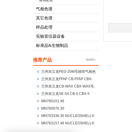
液相配套
气相色谱
其它色谱
样品处理
实验室仪器设备
标准品&生物制品
推荐产品
MORE+
兰州东立龙PEG-20M毛细管气相色
谱柱 聚乙二醇-20M
兰州东立龙FFAP CB-FFAP CBX-
FFAP毛细管气相色谱柱 100%硝基
兰州东立龙CB-WAX CBX-WAX毛
对苯二酸改性的聚乙二醇
细管气相色谱柱 100%聚乙二醇
兰州东立龙SE-54 CB-5 CBX-5
CBX-5ms毛细管气相色谱柱 %苯
MN760101.46
基+95%二甲基聚硅氧烷
NUCLEODUR®C18 Gravity
MN760076.30
250*4.6*5um
NUCLEODUR®C18 Gravity
MN763336.30 NUCLEOSHELL®
UHPLC 100*3*1.8
HILIC 150*3.0*2.7
MN763157.46 NUCLEOSHELL®
RP18 250*4.6*5