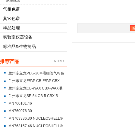
液相配套
气相色谱
其它色谱
样品处理
实验室仪器设备
标准品&生物制品
推荐产品
MORE+
兰州东立龙PEG-20M毛细管气相色
谱柱 聚乙二醇-20M
兰州东立龙FFAP CB-FFAP CBX-
FFAP毛细管气相色谱柱 100%硝基
兰州东立龙CB-WAX CBX-WAX毛
对苯二酸改性的聚乙二醇
细管气相色谱柱 100%聚乙二醇
兰州东立龙SE-54 CB-5 CBX-5
CBX-5ms毛细管气相色谱柱 %苯
MN760101.46
基+95%二甲基聚硅氧烷
NUCLEODUR®C18 Gravity
MN760076.30
250*4.6*5um
NUCLEODUR®C18 Gravity
MN763336.30 NUCLEOSHELL®
UHPLC 100*3*1.8
HILIC 150*3.0*2.7
MN763157.46 NUCLEOSHELL®
RP18 250*4.6*5