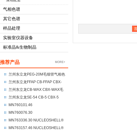
液相配套
气相色谱
其它色谱
样品处理
实验室仪器设备
标准品&生物制品
推荐产品
MORE+
兰州东立龙PEG-20M毛细管气相色
谱柱 聚乙二醇-20M
兰州东立龙FFAP CB-FFAP CBX-
FFAP毛细管气相色谱柱 100%硝基
兰州东立龙CB-WAX CBX-WAX毛
对苯二酸改性的聚乙二醇
细管气相色谱柱 100%聚乙二醇
兰州东立龙SE-54 CB-5 CBX-5
CBX-5ms毛细管气相色谱柱 %苯
MN760101.46
基+95%二甲基聚硅氧烷
NUCLEODUR®C18 Gravity
MN760076.30
250*4.6*5um
NUCLEODUR®C18 Gravity
MN763336.30 NUCLEOSHELL®
UHPLC 100*3*1.8
HILIC 150*3.0*2.7
MN763157.46 NUCLEOSHELL®
RP18 250*4.6*5